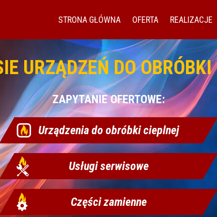
STRONA GŁÓWNA
OFERTA
REALIZACJE
SIE URZĄDZEŃ DO OBRÓBKI 
ZAPYTANIE OFERTOWE:
Urządzenia do obróbki cieplnej
Usługi serwisowe
Części zamienne