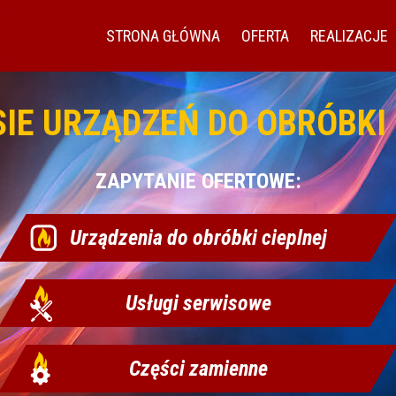
STRONA GŁÓWNA
OFERTA
REALIZACJE
SIE URZĄDZEŃ DO OBRÓBKI 
ZAPYTANIE OFERTOWE:
Urządzenia do obróbki cieplnej
Usługi serwisowe
Części zamienne