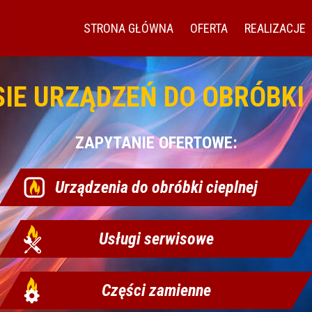
STRONA GŁÓWNA
OFERTA
REALIZACJE
SIE URZĄDZEŃ DO OBRÓBKI 
ZAPYTANIE OFERTOWE:
Urządzenia do obróbki cieplnej
Usługi serwisowe
Części zamienne