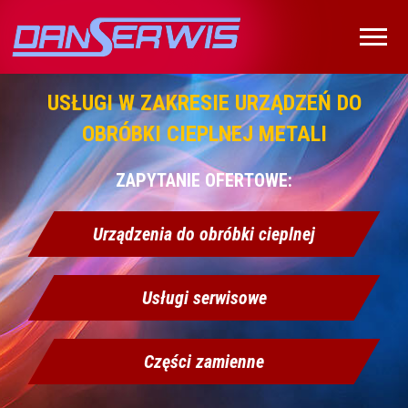
USŁUGI W ZAKRESIE URZĄDZEŃ DO
OBRÓBKI CIEPLNEJ METALI
ZAPYTANIE OFERTOWE:
Urządzenia do obróbki cieplnej
Usługi serwisowe
Części zamienne