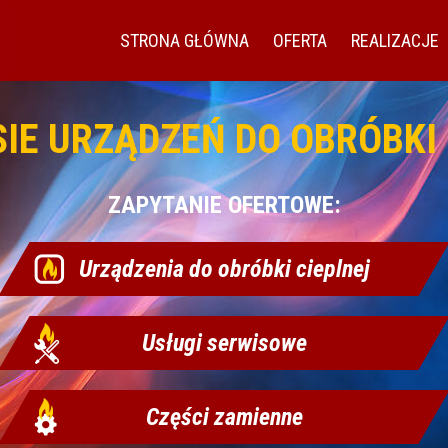
STRONA GŁÓWNA
OFERTA
REALIZACJE
SIE URZĄDZEŃ DO OBRÓBKI 
ZAPYTANIE OFERTOWE:
Urządzenia do obróbki cieplnej
Usługi serwisowe
Części zamienne